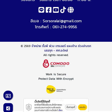
อีเมล :
Sorsoralai@gmail.com
โทรศัพท์ :
061-274-9956
© 2569
จำหน่าย ดั้มพ์ พ่วง เทรเลอร์ แผงข้าง ช่วงล่างรถ
บรรทุก - ศศ.อะไหล่
All rights reserved.
Work is Secure
Protect Data With Encrypt
Powered By
เว็บไซต์นี้ใช้คุกกี้
Thailand YellowPages
เราใช้คุกกี้เพื่อเพิ่มประสิทธิภาพและ
ตั้งค่าคุกกี้
ยอมรับ
มอบประสบการณ์ความพึงพอใจ
ของท่านในการใช้งานเว็บไซต์
เรียน